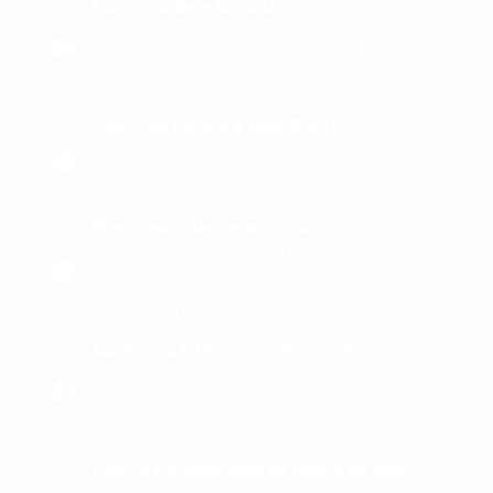
Comunidade e Suporte:
integra-se a uma
comunidade segura e saudável,
compartilhando vivências, trocando ideias e
celebrando conquistas com outros
participantes.
Vida com Leveza e Bem-Estar:
experimenta
uma transformação física, mental e
emocional, alcançando leveza, bem-estar e
disposição.
Programa Integrado e Evolutivo:
segue um
programa completo com exercícios físicos,
psicologia e nutrição, apresentados em
sequência evolutiva, além de conteúdos
focados no bem-estar.
Esperança e Remissão de Sintomas:
é
inspirado(a) pela jornada da fisioterapeuta
Laurita Ferla Castegnaro, que alcançou a
remissão dos sintomas, mostrando que é
possível trilhar esse caminho.
Equipe Especializada na Palma da Mão:
tem acesso a uma equipe de profissionais de