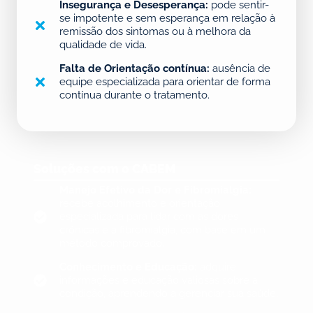
Insegurança e Desesperança:
pode sentir-
se impotente e sem esperança em relação à
remissão dos sintomas ou à melhora da
qualidade de vida.
Falta de Orientação contínua:
ausência de
equipe especializada para orientar de forma
contínua durante o tratamento.
Soluções com o CABEM
Manejo Efetivo da Dor e Fibromialgia:
recebe acolhimento e orientação
especializada para lidar com as dores
crônicas e a fibromialgia, com base em um
método comprovado.
Conhecimento e Educação:
adquire
informações e educação valiosas sobre a
condição, aprendendo a gerenciar sua saúde.