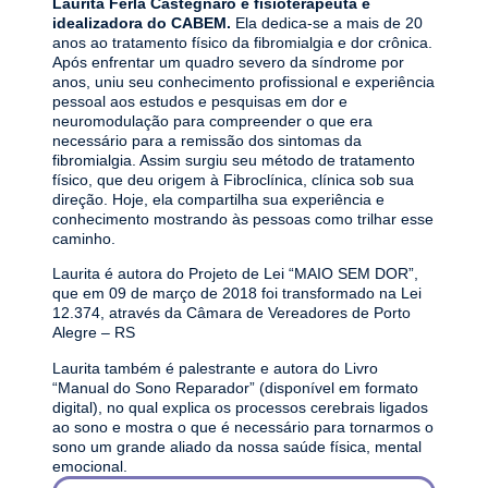
Laurita Ferla Castegnaro é fisioterapeuta e
idealizadora do CABEM.
Ela dedica-se a mais de 20
anos ao tratamento físico da fibromialgia e dor crônica.
Após enfrentar um quadro severo da síndrome por
anos, uniu seu conhecimento profissional e experiência
pessoal aos estudos e pesquisas em dor e
neuromodulação para compreender o que era
necessário para a remissão dos sintomas da
fibromialgia. Assim surgiu seu método de tratamento
físico, que deu origem à Fibroclínica, clínica sob sua
direção. Hoje, ela compartilha sua experiência e
conhecimento mostrando às pessoas como trilhar esse
caminho.
Laurita é autora do Projeto de Lei “MAIO SEM DOR”,
que em 09 de março de 2018 foi transformado na Lei
12.374, através da Câmara de Vereadores de Porto
Alegre – RS
Laurita também é palestrante e autora do Livro
“Manual do Sono Reparador” (disponível em formato
digital), no qual explica os processos cerebrais ligados
ao sono e mostra o que é necessário para tornarmos o
sono um grande aliado da nossa saúde física, mental
emocional.